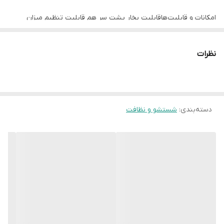
امکانات و قابلیت‌ها
قابلیت بخار پشت سر هم قابلیت تنظیم میزان
حرارت اتو چراغ کفی نانو سرامیکی- مجهز به سیستم
خود تمیز شونده اتو کشی به صورت خشک یا بخار
نظرات
دسته‌بندی
:
شستشو و نظافت