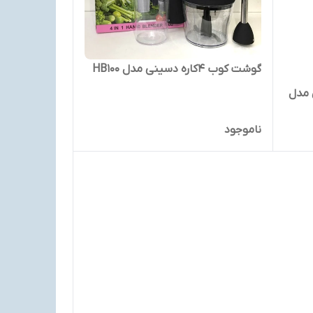
گوشت کوب 4کاره دسینی مدل HB100
نی ۲ لیتری مدل
ناموجود