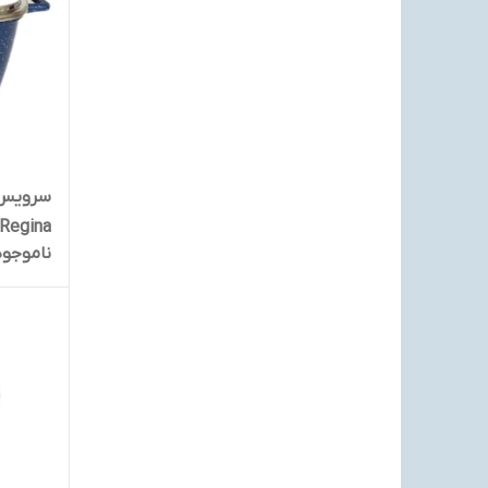
Regina مربع 6 پارچ
ناموجود