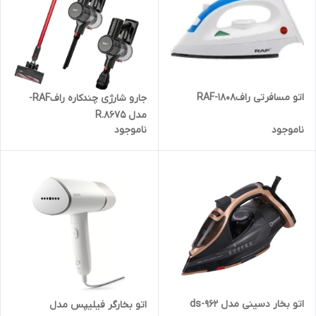
اتو مسافرتی رافRAF-1808
جارو شارژی چندکاره رافRAF-
مدل R.8675
ناموجود
ناموجود
اتو بخار دسینی مدل ds-962
اتو بخارگر فیلیپس مدل