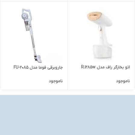
اتو بخارگر راف مدل R.1285w
جاروبرقی فوما مدل FU-2085
ناموجود
ناموجود