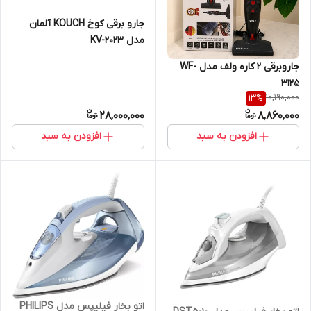
جارو برقی کوخ KOUCH آلمان
مدل KV-2023
جاروبرقی 2 کاره ولف مدل WF-
3125
10,190,000
13
%
28,000,000
8,860,000
افزودن به سبد
افزودن به سبد
اتو بخار فیلیپس مدل PHILIPS