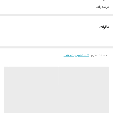
برند: راف
منبع تغذیه: باتری لیتیومی متحرک
باتری: 2200mA
نظرات
توان جارو شارژی: 120 وات
فیلتر قابل شستشو: دارد
ظرفیت ظرف گردوغبار: 700 میلی لیتر
دسته‌بندی
:
جنس فیلتر: سیکلون
شستشو و نظافت
تمیز کردن عمیق: دارد
جنس بدنه جارو شارژی: پلاستیک مقاوم
عملکرد: چند کاره
قابلیت جدا شدن جارو از دسته و استفاده بعنوان جارو دستی دارد
مدت زمان نگه داشتن باتری ۲۰تا ۴۰ دقیقه