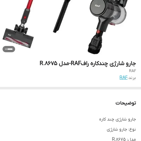
جارو شارژی چندکاره رافRAF-مدل R.8675
RAF
برند:
RAF
توضیحات
جارو شارژی چند کاره
نوع: جارو شارژی
مدل: R.8675