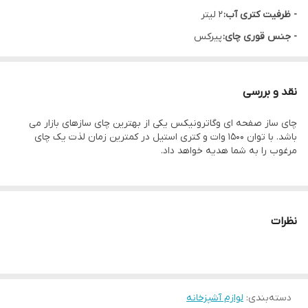
- ظرفیت کتری آب:
2 لیتر
- جنس قوری چای:
پیرکس
- ظرفیت قوری چای:
1.2 لیتر
- جنس المنت:
استیل ضدزنگ
نقد و بررسی
- صفحه گرم نگه دارنده کتری
چای ساز صفحه ای وگاترونیکس یکی از بهترین چای سازهای بازار می
نوع صفحه گرم نگهدارنده: لمسی
باشد. با توان 1500 وات و کتری استیل در کمترین زمان لذت یک چای
- طول سیم:
70 سانتی متر
مرغوب را به شما هدیه خواهد داد.
- کشور سازنده: چین
نظرات
دسته‌بندی
:
لوازم آشپزخانه