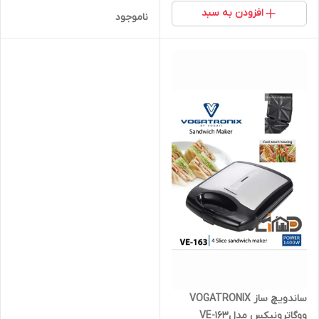
VE-114
افزودن به سبد
ناموجود
ساندویچ ساز VOGATRONIX
ووگاترونیکس مدلVE-163