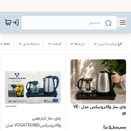
پربازدیدترین
برندها
قیمت
دسته‌بندی
فقط م
چای ساز وگاترونیکس مدل VE-
114
چای ساز کنارهمی
وگاترونیکسVOGATRONIX مدل
5,800,000