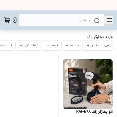
خرید بخارگر راف
جدیدترین
برندها
قیمت
دسته‌بندی
فقط محص
اتو بخارگر راف RAF-1288