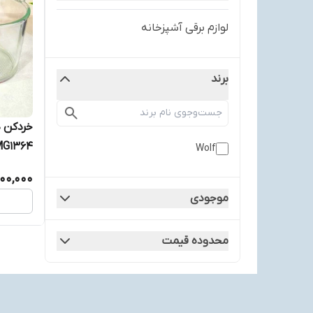
لوازم برقی آشپزخانه
برند
Wolf
3/3لیتر
00,000
موجودی
محدوده قیمت