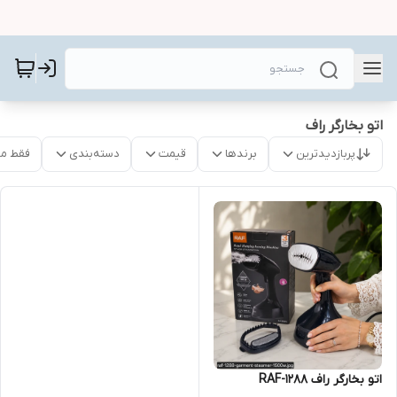
اتو بخارگر راف
پربازدیدترین
برندها
قیمت
دسته‌بندی
فقط م
اتو بخارگر راف RAF-1288