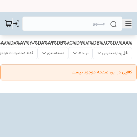
%D8%AA%D8%A7%D8%A8%D9%87%20%D8%A8%D8%A7%20%DA%A9%DB%8C%D9%81%DB%8C%D8%AA
پربازدیدترین
برندها
دسته‌بندی
فقط محصولات موجو
کالایی در این صفحه موجود نیست