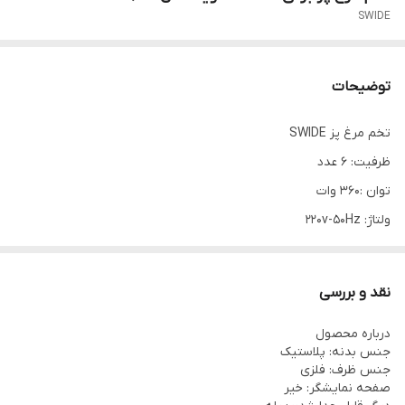
SWIDE
توضیحات
تخم مرغ پز SWIDE
ظرفیت: ۶ عدد
توان :۳۶۰ وات
ولتاژ: 220v-50Hz
کارآیی آسان
بدون ترک خوردگی تخم مرغ حین پخت، جدا شدن راحت پوست بعد از
نقد و بررسی
پخت
درباره محصول
جنس بدنه: پلاستیک
جنس ظرف: فلزی
صفحه نمایشگر: خیر