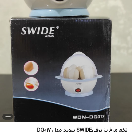
تخم مرغ پز برقیSWIDE سوید مدل DQ017