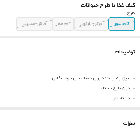
کیف غذا با طرح حیوانات
طرح
دایناسور
خرس نارنجی
جوجه
خرس ماشینی
توضیحات
عایق بندی شده برای حفظ دمای مواد غذایی
در ۸ طرح مختلف
دسته دار
درب زیپ دار
ابعاد ارتفاع ۲۰ سانت طول ۲۳ سانت عرض ۱۳ سانت
نظرات
با انتخاب هر طرح عکس محصول نمایش داده میشود