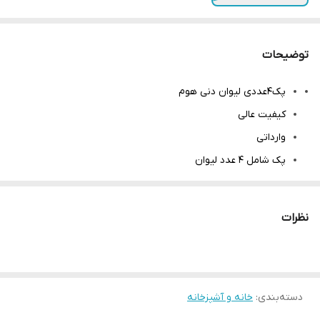
توضیحات
پک4عددی لیوان دنی هوم
کیفیت عالی
وارداتی
پک شامل ۴ عدد لیوان
دارای سه مدل شامپاینی / هولوگرامی / ساده
برند دنی هوم
نظرات
حجم ۲۸۰ میل
قطر ۷ سانت
ارتفاع ۸ سانت
دسته‌بندی
:
خانه و آشپزخانه