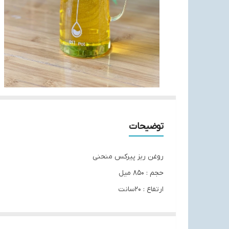
توضیحات
روغن ریز پیرکس منحنی
حجم : 850 میل
ارتفاع : 20سانت
قطر : 8سانت
در بامبو و واشر دار