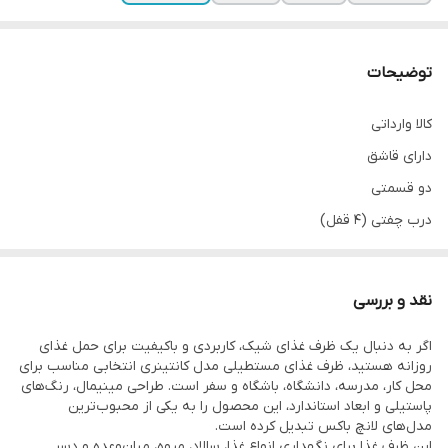
توضیحات
کالا وارداتی
دارای قاشق
دو قسمتی
درب چفتی (4 قفل)
طول 19/5سانت
عرض 11 سانت
نقد و بررسی
ارتفاع 9 سانت
اگر به دنبال یک ظرف غذای شیک، کاربردی و باکیفیت برای حمل غذای
آیا این ظرف برای مدرسه مناسب است؟
روزانه هستید، ظرف غذای مستطیلی مدل کانتینری انتخابی مناسب برای
بله، ابعاد مناسب و وزن سبک آن باعث می‌شود گزینه‌ای مناسب برای
محل کار، مدرسه، دانشگاه، باشگاه و سفر است. طراحی مینیمال، رنگ‌های
پاستیلی و ابعاد استاندارد، این محصول را به یکی از محبوب‌ترین
مدرسه، دانشگاه و محل کار باشد.
مدل‌های لانچ باکس تبدیل کرده است.
این ظرف غذا برای نگهداری انواع غذا، سالاد، میوه، میان‌وعده و دسر