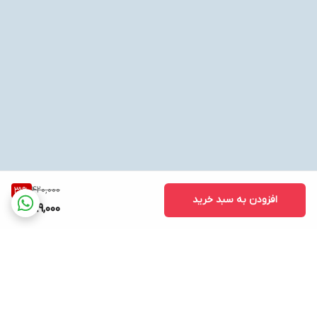
420,000
31
%
افزودن به سبد خرید
289,000