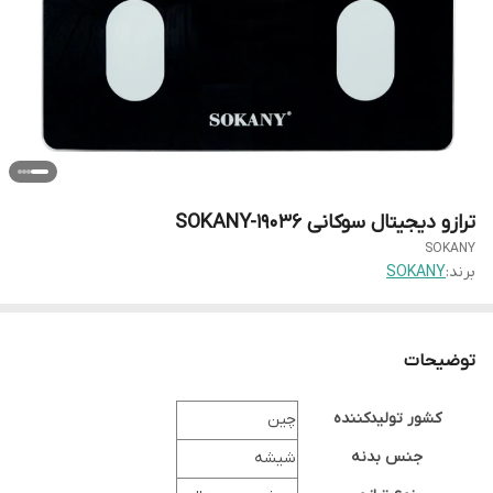
ترازو دیجیتال سوکانی SOKANY-19036
SOKANY
برند:
SOKANY
توضیحات
کشور تولیدکننده
چین
جنس بدنه
شیشه