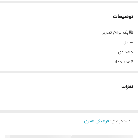
توضیحات
🛍پک لوازم تحریر
شامل:
جامدادی
۲ عدد مداد
خط کش
تراش
نظرات
پاک کن
2 عدد سری سیلیکونی مداد
یک دفترچه نقاشی
دسته‌بندی
:
فرهنگی هنری