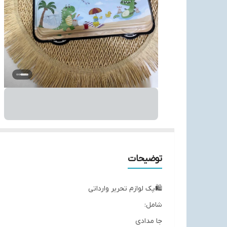
توضیحات
🛍پک لوازم تحریر وارداتی
شامل:
جا مدادی