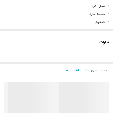
مدل: گرد
دسته: دارد
ضخیم
قطر سایز بزرگ 30cm
سایز متوسط 26/5 cm
نظرات
سایر توضیحات:کیفیت بسیار عالی💯👌
مناسب برای:پذیرایی و سرو
دسته‌بندی
:
خانه و آشپزخانه