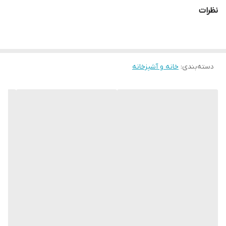
گردن و چند عدد استیکر برجسته می باشد .
نظرات
توجه: انتخاب رنگبندی براساس درب قمقمه می باشد.
دسته‌بندی
:
خانه و آشپزخانه