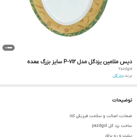
دیس ملامین یزدگل مدل P-712 سایز بزرگ عمده
Yazdgol
برند:
یزد گل
توضیحات
ضمانت اصالت و سلامت فیزیکی کالا
ساخت یزد گل yazdgol
پشت و رو براق