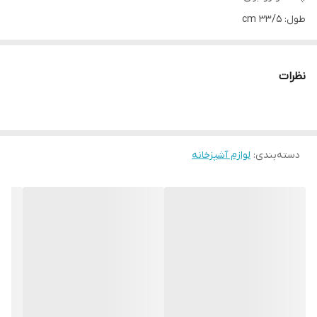
طول: 33/5 cm
عرض: 25 cm
طرح گلدار
نظرات
کدp-712
مواد بکار رفته ساخت آلمانی حک شده پشت دیس ، کیفیت عالی
قابل شستشو با دست و ماشین ظرفشویی
دسته‌بندی
:
لوازم آشپزخانه