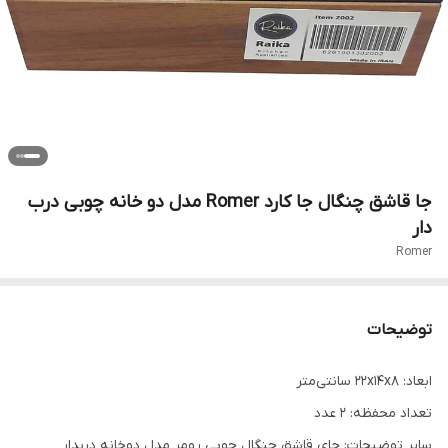
جا قاشق چنگال جا کارد Romer مدل دو خانه چوبی درب
دار
Romer
توضیحات
ابعاد: ۲۲x۱۴x۸ سانتی‌متر
تعداد محفظه: ۲ عدد
سایر توضیحات: جای قاشق چنگال چوبی رومر مدل دوخانه دربدار