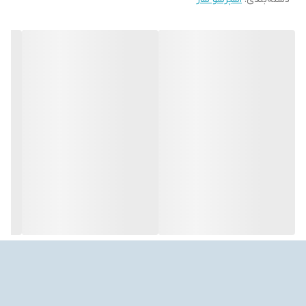
۱۵
قابلیت استفاده از
پودر قهوه
پد
نوشیدنی‌های قابل تهیه
آب جوش
اسپرسو
کافه لاته
کاپوچینو
فرانسه
تعداد نازل قهوه