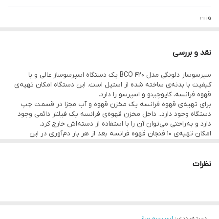
وزن
۷.۱ کیلوگرم
نقد و بررسی
عمق
سپرسوساز دلونگی مدل BCO 420 یک دستگاه اسپرسوساز عالی و با
کیفیت با بدنه‌ی ساخته شده از استیل است. این دستگاه امکان تهیه‌ی
۴۰۰ سانتی‌متر
قهوه فرانسه، کاپوچینو و اسپرسو را دارد.
برای تهیه‌ی قهوه فرانسه یک مخزن قهوه و آب مجزا در قسمت چپ
توان
دستگاه وجود دارد.. داخل مخزن قهوه‌ی فرانسه یک فیلتر دائمی وجود
دارد و به‌راحتی می‌توان آن را با استفاده از دسته‌اش خارج کرد.
امکان تهیه‌ی 10 فنجان قهوه فرانسه بعد از هر بار دم‌آوری در این
۱۷۵۰ وات
دستگاه فراهم شده است. در قسمت اسپرسو این دستگاه امکان ریختن
پودر یا گذاشتن پد مخصوص وجود دارد.
ظرفیت مخزن
همچنین این محصول دارای صفحه‌ی گرم‌نگه‌دار برای 10 عدد فنجان است.
نظرات
در قسمت زیر نازل اسپرسو، سینی چکه‌گیر وجود دارد و امکان تهیه‌ی
کف‌شیر و آب‌جوش هم توسط این مدل فراهم است.
۱.۲
به صورت مجموع این مدل 1750 وات توان مصرفی دارد و می‌تواند
گزینه‌ای مناسب برای دوست‌داران انواع قهوه باشد.
فشار بخار
دسته‌بندی
:
اسپرسو ساز