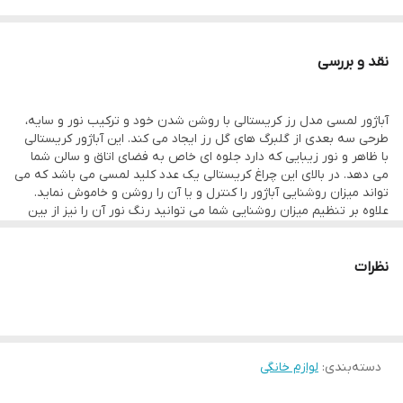
دارای باتری داخلی شارژی
مجهز به کابل شارژ usb
نقد و بررسی
مناسب برای اتاق خواب، هتل و…
منبع تغذیه:برق
آباژور لمسی مدل رز کریستالی با روشن شدن خود و ترکیب نور و سایه،
تعداد رنگ:۱۶
طرحی سه بعدی از گلبرگ های گل رز ایجاد می کند. این آباژور کریستالی
با ظاهر و نور زیبایی که دارد جلوه ای خاص به فضای اتاق و سالن شما
ابعاد ۷.۵×۱۹
می دهد. در بالای این چراغ کریستالی یک عدد کلید لمسی می باشد که می
جنس بدنه: اکرولیک
تواند میزان روشنایی آباژور را کنترل و یا آن را روشن و خاموش نماید.
علاوه بر تنظیم میزان روشنایی شما می توانید رنگ نور آن را نیز از بین
خورشیدی و سفید، انتخاب نمایید.
این محصول دارای باتری شارژی بوده که به وسیله ی کابل USB به مدت
1 الی 3 ساعت شارژ شده و قادر است 5 الی 10 ساعت روشنایی زیبا به
نظرات
محیط اطراف شما ببخشد و اتاق خواب را برای شما رویایی سازد. این آباژور
به دلیل نور فوق العاده، گزینه ای مناسب برای اتاق خواب، میز غذاخوری،
دیزاین محیط، هتل ها و… می باشد.
مدت زمان برای شارژ کامل: 2 ساعت / مدت زمان استفاده: 12 ساعت /
تعداد رنگ نور: 16 عدد
دسته‌بندی
:
لوازم خانگی
کنترل از راه دور لمسی و تاچ و حالت های پخش نور