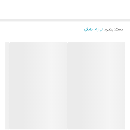
طرح های مختلف تولید و طراحی می شود. این عایق به گرما مقاوم است
و غیر قابل اشتعال است.
سوت کتری
کتری روگازی بسن هوف مجهز به سوت می باشد. زمانی که آب به نقطه
جوش می رسد و هرچه دما بیشتر شود، صدای سوت بلندتر می شود.
دسته‌بندی
:
لوازم خانگی
کتری BESNHOFF وسیله ایست که با شعله گاز کار میکند که برای
جوشاندن آب مورد استفاده قرار می گیرد. درب این محصول براحتی باز و
بسته می شود. کتری روگازی یکی از پرمصرف ترین وسیله برای تهیه
یک آب جوش فوری می باشد که در هرخانه و محل کاری دیده می شود.