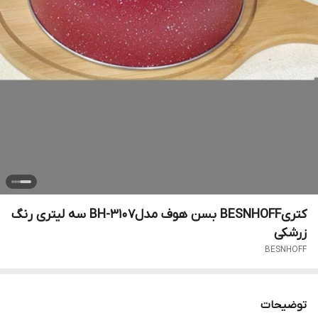
کتریBESNHOFF بسن هوف مدلBH-3107 سه لیتری رنگ
زرشکی
BESNHOFF
توضیحات