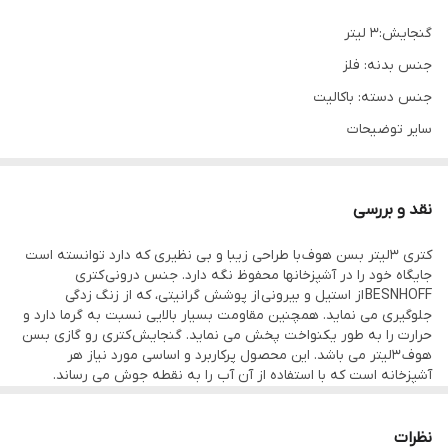
گنجایش:۳ لیتر
جنس بدنه: فلز
جنس دسته: باکالیت
سایر توضیحات
بدنه استیل -دارای کفی مستحکم -دسته ثابت نسوز گنجایش ۳ لیتر-
قابل شستن در ماشین ظرفشویی- قابل استفاده روی گاز شعله ای و
نقد و بررسی
برقی_سوتی
کتری ۳لیتر بسن هوف با طراحی زیبا و بی نظیری که دارد توانسته است
رنگ زرشکی
جایگاه خود را در آشپزخانها محفوظ نگه دارد. جنس درونی کتری
BESNHOFF از استیل و بیرونی از پوشش گرانیتی، که از زنگ زدگی
جلوگیری می نماید. همچنین مقاومت بسیار بالایی نسبت به گرما دارد و
حرارت را به طور یکنواخت پخش می نماید. گنجایش کتری رو گازی بسن
هوف ۳لیتر می باشد. این محصول پرکاربرد و اساسی مورد نیاز هر
آشپزخانه است که با استفاده از آن آب را به نقطه جوش می رساند.
جنس دسته
جنس دسته این کتری از عایق باکالیت طراحی شده است. پوشش باکالیت
ایمنی بسیار بالایی دارد و دست شما رو نمی سوزاند. پلاستیک باکالیت در
نظرات