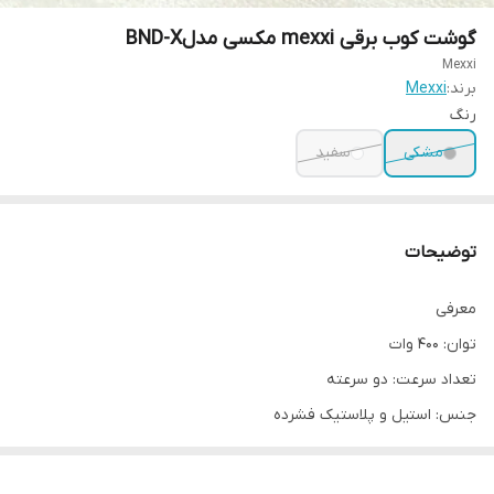
گوشت کوب برقی mexxi مکسی مدلBND-X
Mexxi
برند:
Mexxi
رنگ
مشکی
سفید
توضیحات
معرفی
توان: ۴۰۰ وات
تعداد سرعت: دو سرعته
جنس: استیل و پلاستیک فشرده
جنس تیغه: استیل ضد زنگ