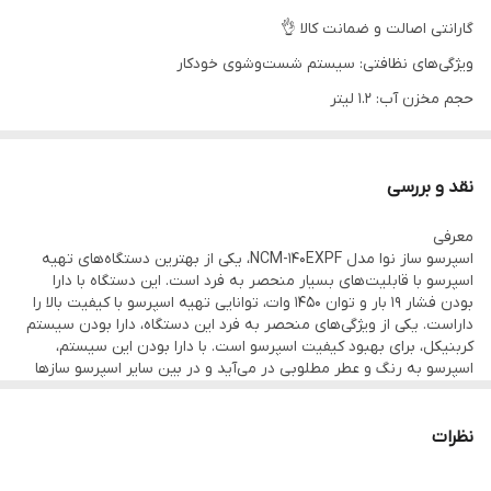
گارانتی اصالت و ضمانت کالا 👌
ویژگی‌های نظافتی: سیستم شست‌وشوی خودکار
حجم مخزن آب: ۱.۲ لیتر
امکانات اسپرسوساز: تمپر قهوه
تولید کف شیر: سیستم گرم کردن فنجان
نقد و بررسی
سینی چکه گیر: نازل بخار
معرفی
قابلیت استفاده :ازپودر قهوه
اسپرسو ساز نوا مدل NCM-140EXPF، یکی از بهترین دستگاه‌های تهیه
قابلیت تنظیم میزان بخار: دستی
اسپرسو با قابلیت‌های بسیار منحصر به فرد است. این دستگاه با دارا
بودن فشار 19 بار و توان 1450 وات، توانایی تهیه اسپرسو با کیفیت بالا را
نوشیدنی‌های قابل تهیه:
داراست. یکی از ویژگی‌های منحصر به فرد این دستگاه، دارا بودن سیستم
اسپرسو،کافه لاته،کاپوچینو،شیر گرم
کربنیکل، برای بهبود کیفیت اسپرسو است. با دارا بودن این سیستم،
اسپرسو به رنگ و عطر مطلوبی در می‌آید و در بین سایر اسپرسو ساز‌ها
قابلیت‌ها: تنظیم میزان غلظت قهوه
به لحاظ طعم و عطر بسیار برجسته است. این دستگاه با داشتن بدنه
فلزی و طراحی زیبا، بسیار خوش دست و کاربردی است. همچنین، با
دستگاه نمایش وضعیت: نشان گر آماده به کار
قابلیت تهیه دو فنجان اسپرسو به طور همزمان، امکان خودکارسازی و
نظرات
سیستم ایمنی: دکمه توقف عملیات
تنظیمات متعدد برای تهیه اسپرسو و کاپوچینو، این دستگاه را به یکی از
بهترین گزینه‌های انتخابی برای علاقه‌مندان به قهوه تبدیل کرده است.
تعداد نازل قهوه: یک عدد