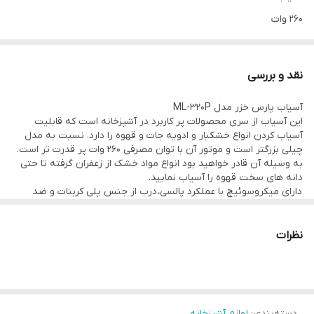
۲۶۰ وات
قابلیت آسیاب کردن زعفران و خشکبار و ادویه و قهوه
مجهز به تیغه استیل
نقد و بررسی
مجهز به سوئیچ ایمنی
آسیاب پارس خزر مدل ML-320P
و عایق کاری دوبل
این آسیاب از سری محصولات پر کاربرد در آشپزخانه است که قابلیت
تنظیم سرعت : ندارد
آسیاب کردن انواع خشکبار و ادویه جات و قهوه را دارد. نسبت به مدل
چیلی بزرگتر است و موتور آن با توان مصرفی ۲۶۰ وات پر قدرت تر است.
به وسیله آن قادر خواهید بود انواع مواد خشک از زعفران گرفته تا حتی
دانه های سخت قهوه را آسیاب نمایید.
دارای میکروسوئیچ با عملکرد پالسی، درب از جنس پلی کربنات و ضد
ضربه است . از دیگر مشخصات آن می توان به رینگ آب بندی برای
جلوگیری از ریزش مواد آسیابی، مخزن از جنس استیل ضد زنگ با قابلیت
جداشدن و شستشو، مجهز به تبغه استیل ضد زنگ ( قابل جدت شدن از
نظرات
کاسه)، کاسه خرد کن از جنس استیل با ظرفیت ۵۰gr با قابلیت خارج
شدن از محصول به همراه تیغه و مجهز به سوییچ ایمنی و عایق کاری
دوبل اشاره کرد.
طول سیم آن ۱ متر است و دارای گواهینامه استاندارد ایمنی محصول نیز
می باشد.
دسته‌بندی
:
لوازم آشپزخانه