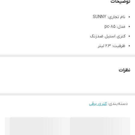
توضیحات
نام تجاری: SUNNY
مدل: pc-85
کتری استیل ضدزنگ
ظرفیت: 2.3 لیتر
توان: 2000 وات
سنسور حساس به بخار آب و قطع برق بعد از جوش آمدن آب
نظرات
درب متصل به کتری
با قابلیت چرخش ۳۶۰ درجه کتری روی صفحه نگهدارنده
مناسب استفاده در منزل، محیط‌ های کاری، آموزشی و ...
دسته‌بندی
:
کتری برقی