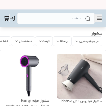
سشوار
پربازدیدترین
برندها
قیمت
دسته‌بندی
فقط م
سشوار حرفه ای Hair
سشوار فیلیپس مدل bhd302