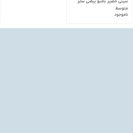
سینی حصیر بامبو بیضی سایز
متوسط
ناموجود