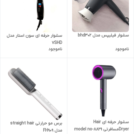
سشوار فیلیپس مدل bhd302
سشوار حرفه ای سون استار مدل
7SHD
ناموجود
ناموجود
سشوار حرفه ای Hair
برس مو حرارتی straight hair
Dryerمسافرتی model no-8829
مدل FH909