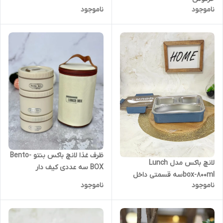
ناموجود
ناموجود
ظرف غذا لانچ باکس بنتو Bento-
لانچ باکس مدل Lunch
BOX سه عددی کیف دار
box-۸۰۰mlسه قسمتی داخل
ناموجود
ناموجود
استیل ظرف غذا گرم نگهدارنده