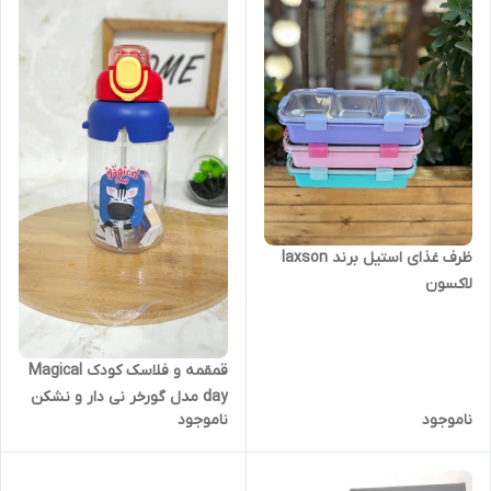
ظرف غذای استیل برند laxson
لاکسون
قمقمه و فلاسک کودک Magical
day مدل گورخر نی دار و نشکن
ناموجود
ناموجود
وارداتی