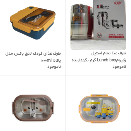
ظرف غذا تمام استیل
ظرف غذای کودک لانچ باکس مدل
وکیومLunch box گرم نگهدارنده
یاکادا 1000ml
ناموجود
ناموجود