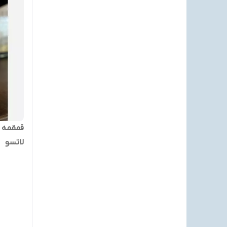
قمقمه 
لاتسو