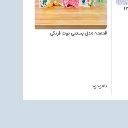
کودک DiYi مدل DY-
قمقمه مدل بستنی توت فرنگی
ناموجود