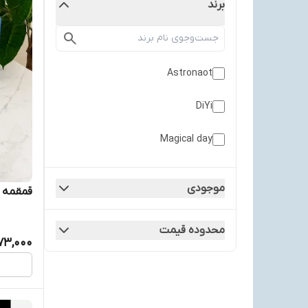
برند
Astronaot
DiYi
Magical day
موجودی
قمقمه ا
محدوده قیمت
73,000