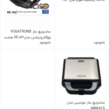
home رمانتیک هوم مدل HS-
910دارای صفحات جدا شونده
ساندویچ ساز VOGATRONIX
ووگاترونیکس مدلVE-163 هشت
ناموجود
ناموجود
لقمه
ساندویچ ساز مونتینی مدل
MIRKATA