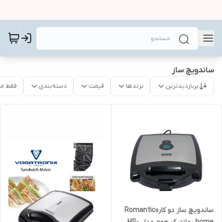
ساندویچ ساز
پربازدیدترین
برندها
قیمت
دسته‌بندی
فقط م
ساندویچ ساز دو کارهRomantic