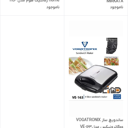
home رمانتیک هوم مدل HS-
MIRKATA
ناموجود
ناموجود
910دارای صفحات جدا شونده
ساندویچ ساز VOGATRONIX
ووگاترونیکس مدلVE-163