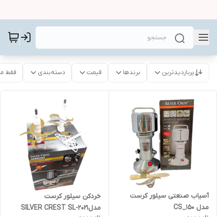
پربازدیدترین
برندها
قیمت
دسته‌بندی
فقط م
آسیاب صنعتی سیلور کرست
خردکن سیلور کرست
مدل CS_150
مدلSILVER CREST SL-2021