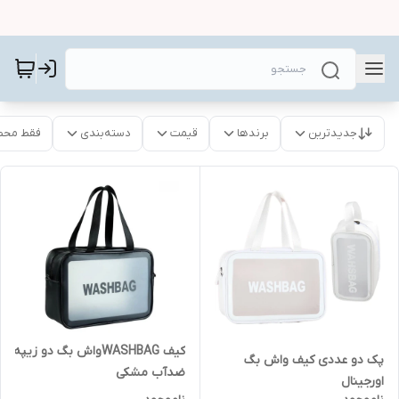
جدیدترین
برندها
قیمت
دسته‌بندی
فقط محص
کیف WASHBAGواش بگ دو زیپه
پک دو عددی کیف واش بگ
ضدآب مشکی
اورجینال