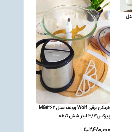
عتی وولف Wolf مدل
خردکن برقی Wolf وولف مدل MG1362
پیرکس۳/۳ لیتر شش تیغه
2,480,000