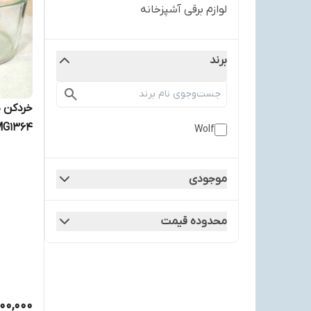
لوازم برقی آشپزخانه
برند
Wolf
3/3لیتر
موجودی
محدوده قیمت
00,000