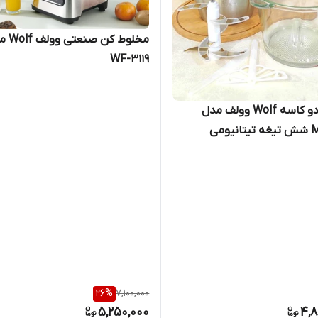
مخلوط کن صن
WF-3119
خردکن دو کاسه Wolf وولف مدل
MG1364 شش تیغه تیتانیومی
26
%
7,100,000
5,250,000
4,8