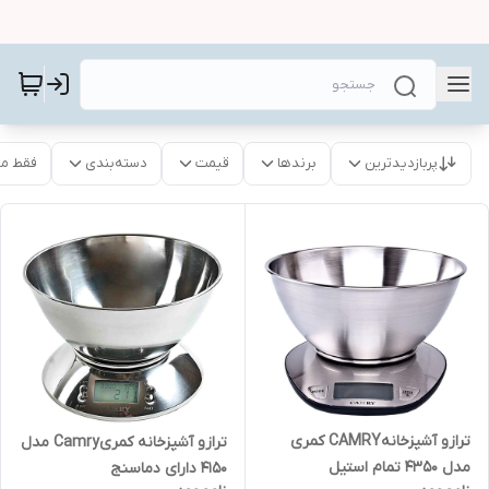
پربازدیدترین
برندها
قیمت
دسته‌بندی
فقط م
ترازو آشپزخانهCAMRY کمری
ترازو آشپزخانه کمریCamry مدل
مدل 4350 تمام استیل
۴۱۵۰ دارای دماسنج