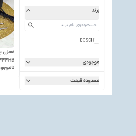
برند
BOSCH
444HB توان ۶۰۰ وا
موجودی
ناموجود
محدوده قیمت