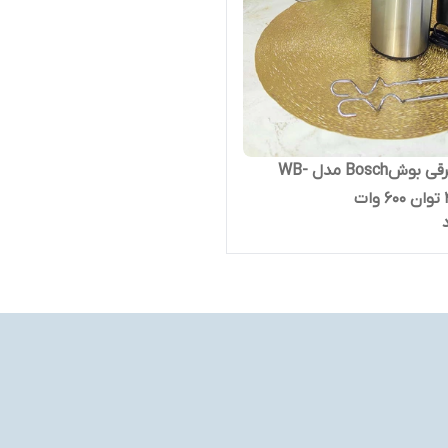
همزن برقی بوشBosch مدل WB-
ت