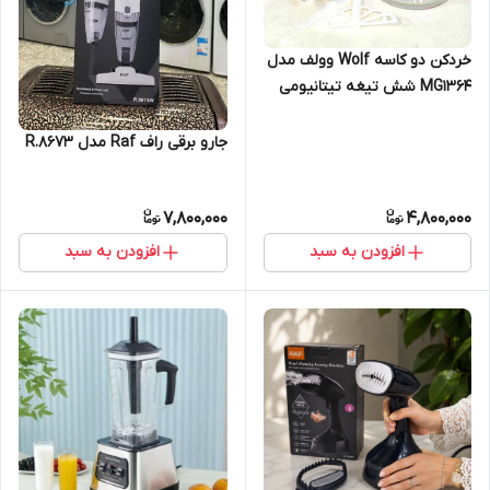
خردکن دو کاسه Wolf وولف مدل
MG1364 شش تیغه تیتانیومی
3/3لیتر
جارو برقی راف Raf مدل R.8673
7,800,000
4,800,000
افزودن به سبد
افزودن به سبد