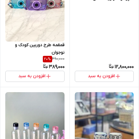
قمقمه طرح دوربین کودک و
نوجوان
490,000
20
%
389,000
12,800,000
افزودن به سبد
افزودن به سبد