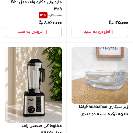
جاروبرقی 2 کاره ولف مدل WF-
3125
10,190,000
13
%
8,860,000
125,000
افزودن به سبد
افزودن به سبد
زیر سیگاری Pasabahceپاشا
باغچه ترکیه بسته دو عددی
مخلوط کن صنعتی راف