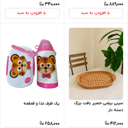
340,000
889,000
افزودن به سبد
افزودن به سبد
سینی بیضی حصیر بافت بزرگ
پک ظرف غذا و قمقمه
دسته دار
258,000
412,000