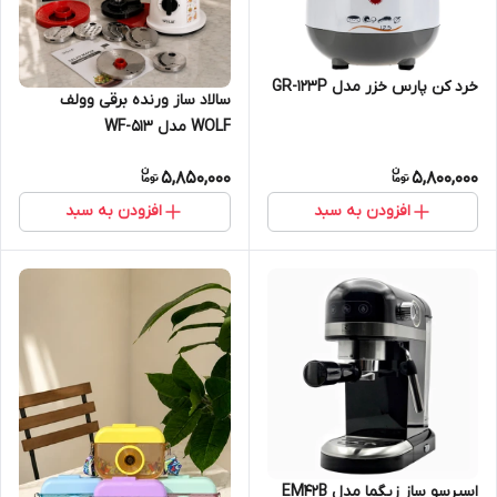
خرد کن پارس خزر مدل GR-123P
سالاد ساز ورنده برقی وولف
WOLF مدل WF-513
5,850,000
5,800,000
افزودن به سبد
افزودن به سبد
اسپرسو ساز زیگما مدل EM42B