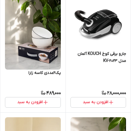
جارو برقی کوخ KOUCH آلمان
مدل KV-2023
پک2عددی کاسه زارا
489,000
28,000,000
افزودن به سبد
افزودن به سبد