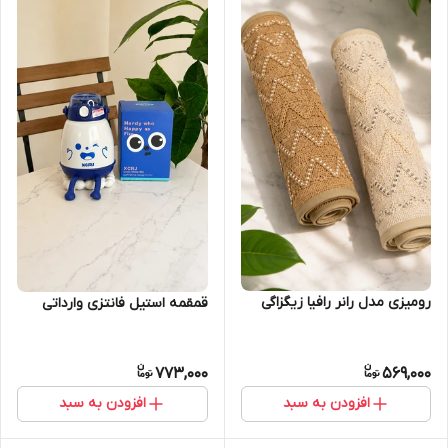
رومیزی مدل رانر رافیا زیگزاگی
قمقمه استیل فانتزی وارداتی
773,000
569,000
افزودن به سبد
افزودن به سبد