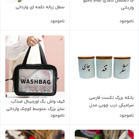
جا دستمال کاغذی تمام بامبو
سطل زباله دکمه ای وارداتی
وارداتی
ناموجود
ناموجود
بانکه بزرگ تکست فارسی
کیف واش بگ اورجینال ضدآب
سرامیکی درب چوبی مدل
سایز بزرگ ،متوسط کوچک وارداتی
چای،شکر،قند
ناموجود
ناموجود