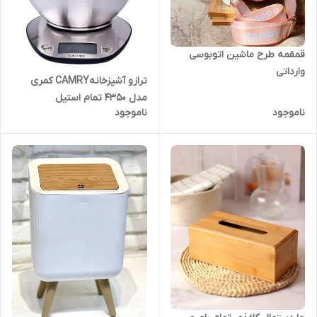
قمقمه طرح ماشین اتوبوسی
وارداتی
ترازو آشپزخانهCAMRY کمری
مدل 4350 تمام استیل
ناموجود
ناموجود