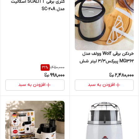
کتری برقی SCALITT اسکالیت
مدل SC-20A
خردکن برقی Wolf وولف مدل
MG1362 پیرکس۳/۳ لیتر شش
1,450,000
31
%
تیغه
998,000
2,480,000
افزودن به سبد
افزودن به سبد