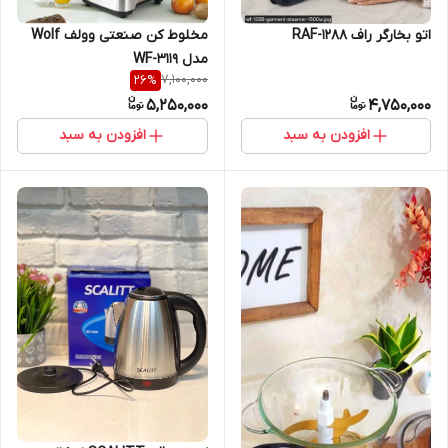
اتو بخارگر راف RAF-1288
مخلوط کن صنعتی وولف Wolf
مدل WF-3119
7,100,000
26
%
5,250,000
4,750,000
افزودن به سبد
افزودن به سبد