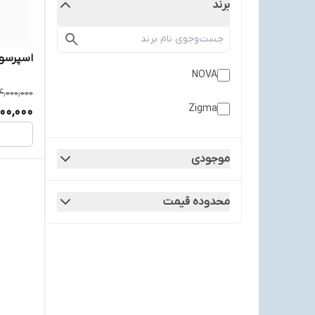
برند
اسپرسو س
NOVA
14,000,000
Zigma
800,000
موجودی
محدوده قیمت