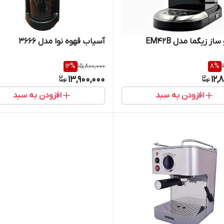
از زیگما مدل EM42B
آسیاب قهوه نوا مدل 3666
12
%
15,800,000
8
%
13,900,000
12,
افزودن به سبد
افزودن به سبد