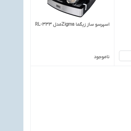
اسپرسو ساز زیگما Zigmaمدل RL-333
ناموجود