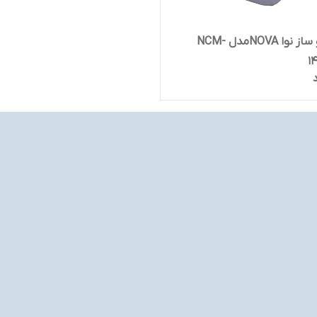
اسپرسو ساز نوا NOVAمدل NCM-
1