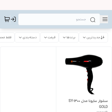
جدیدترین
برندها
قیمت
دسته‌بندی
فقط محص
سشوار سایونا مدل SY-1300
GOLD